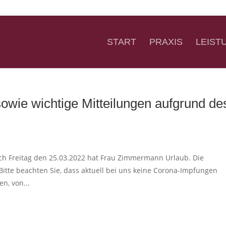
START
PRAXIS
LEIST
wie wichtige Mitteilungen aufgrund de
ich Freitag den 25.03.2022 hat Frau Zimmermann Urlaub. Die
Bitte beachten Sie, dass aktuell bei uns keine Corona-Impfungen
n, von...